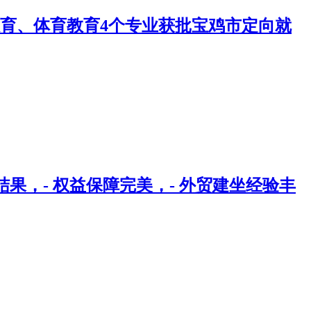
育、体育教育4个专业获批宝鸡市定向就
果，- 权益保障完美，- 外贸建坐经验丰