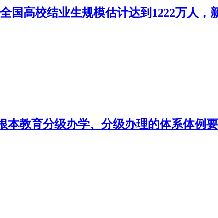
25年全国高校结业生规模估计达到1222万
根本教育分级办学、分级办理的体系体例要