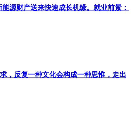
人，新能源财产送来快速成长机缘。就业前景：
求，反复一种文化会构成一种思惟，走出