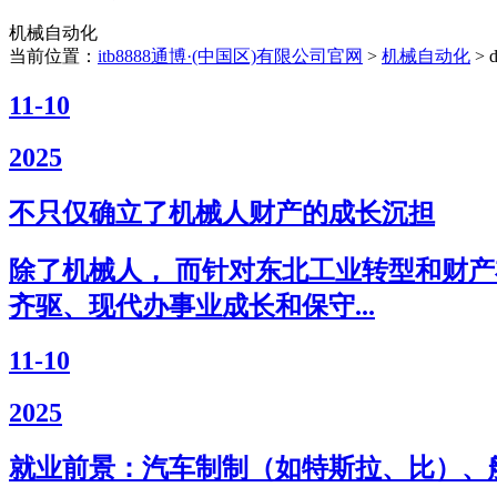
机械自动化
当前位置：
itb8888通博·(中国区)有限公司官网
>
机械自动化
> d
11-10
2025
不只仅确立了机械人财产的成长沉担
除了机械人， 而针对东北工业转型和财
齐驱、现代办事业成长和保守...
11-10
2025
就业前景：汽车制制（如特斯拉、比）、